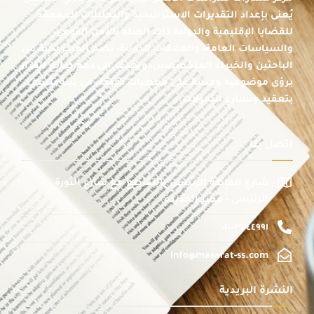
يُعنى بإعداد التقديرات الاستراتيجية والتحليلات المعمقة
للقضايا الإقليمية والدولية ذات الصلة بالأمن القومي،
والسياسات العامة، والعلاقات الدولية، يضم المركز نخبة من
الباحثين والخبراء المتخصصين، ويهدف إلى دعم صانع القرار
برؤى موضوعية ومبنية على معطيات دقيقة، في بيئة تتسم
بتعقيد وتسارع التحولات.
اتصل بنا
شارع الماظة الرئيسى بالتقاطع مع شارع الثورة
الرئيسى - مصر الجديدة
٠١٠٠٣٧٤٤٩٩١
info@masarat-ss.com
النشرة البريدية