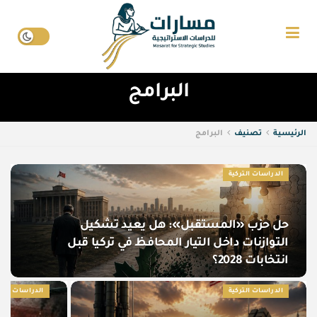
البرامج
الرئيسية
تصنيف
البرامج
الدراسات التركية
حل حزب «المستقبل»: هل يعيد تشكيل
التوازنات داخل التيار المحافظ في تركيا قبل
انتخابات 2028؟
الدراسات التركية
الدراسات الإير