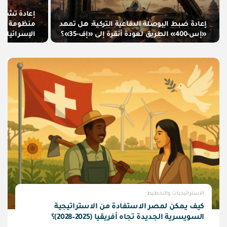
إعادة تشكي
إعادة ضبط البوصلة الدفاعية التركية: هل تمهد
منظومة الأه
«إس-400» الطريق لعودة أنقرة إلى «إف-35»؟
الإسرائيلية
الاستراتيجيات والتخطيط
كيف يمكن لمصر الاستفادة من الاستراتيجية
السويسرية الجديدة تجاه أفريقيا (2025–2028)؟