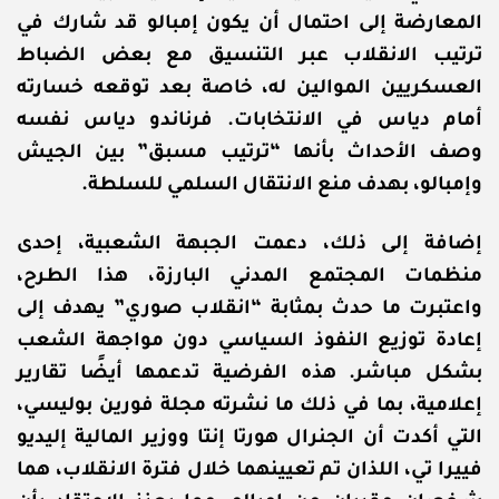
المعارضة إلى احتمال أن يكون إمبالو قد شارك في
ترتيب الانقلاب عبر التنسيق مع بعض الضباط
العسكريين الموالين له، خاصة بعد توقعه خسارته
أمام دياس في الانتخابات. فرناندو دياس نفسه
وصف الأحداث بأنها “ترتيب مسبق” بين الجيش
وإمبالو، بهدف منع الانتقال السلمي للسلطة.
إضافة إلى ذلك، دعمت الجبهة الشعبية، إحدى
منظمات المجتمع المدني البارزة، هذا الطرح،
واعتبرت ما حدث بمثابة “انقلاب صوري” يهدف إلى
إعادة توزيع النفوذ السياسي دون مواجهة الشعب
بشكل مباشر. هذه الفرضية تدعمها أيضًا تقارير
إعلامية، بما في ذلك ما نشرته مجلة فورين بوليسي،
التي أكدت أن الجنرال هورتا إنتا ووزير المالية إليديو
فييرا تي، اللذان تم تعيينهما خلال فترة الانقلاب، هما