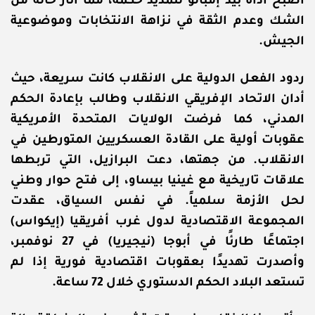
أصبح أداة بيد إمبالو لتمديد حكمه، مما أثار حالة من
الشك وعدم الثقة في نزاهة الانتخابات وموضوعية
الجيش.
ردود الفعل الدولية على الانقلاب كانت سريعة، حيث
أدان الاتحاد الإفريقي الانقلاب وطالب بإعادة الحكم
المدني، كما فرضت الولايات المتحدة الأمريكية
عقوبات أولية على القادة العسكريين المتورطين في
الانقلاب. من جهتها، دعت البرازيل، التي تربطها
علاقات تاريخية مع غينيا بيساو، إلى فتح حوار وطني
لحل الأزمة سلمياً. في نفس السياق، عقدت
المجموعة الاقتصادية لدول غرب أفريقيا (إيكواس)
اجتماعًا طارئًا في أبوجا (نيجيريا) في 27 نوفمبر،
وأصدرت تهديدًا بعقوبات اقتصادية فورية إذا لم
تستعد البلاد الحكم الدستوري خلال 72 ساعة.