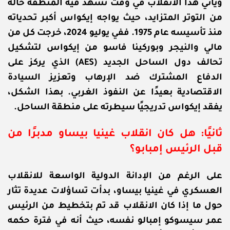
ويأتي هذا الانقلاب في وقت تشهد فيه المنطقة حالة
من التوتر المتزايد، حيث يواجه إيكواس أكبر تحدياته
منذ تأسيسه عام 1975. ففي يوليو 2024، خرجت كل من
مالي والنيجر وبوركينا فاسو من إيكواس لتشكيل
تحالف دول الساحل الجديد (AES) الذي يركز على
الدفاع المشترك ضد الإرهاب وتعزيز السيادة
الاقتصادية بعيدًا عن النفوذ الغربي. بهذا الشكل،
يفقد إيكواس تدريجيًا سيطرته على منطقة الساحل.
ثانيًا: هل كان انقلاب غينيا بيساو مدبرًا من
قبل الرئيس إمبابو؟
على الرغم من الإدانة الدولية الواسعة للانقلاب
العسكري في غينيا بيساو، بدأت تساؤلات عديدة تثار
حول ما إذا كان الانقلاب قد تم بتخطيط من الرئيس
عمر سيسوكو إمبالو نفسه، حيث أنه في فترة حكمه