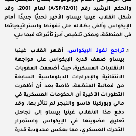
على الرغم من أحكام بروتوكولها بشأن الديمقراطية
والحكم الرشيد رقم (A/SP/12/01) لعام 2001، وقد
شكل انقلاب غينيا بيساو الأخير تحديًا جديدًا أمام
الإيكواس وألقى بظلاله على نفوذها واستراتيجياتها
في المنطقة، ويمكن تلخيص أبرز تأثيراته فيما يلي:
تراجع نفوذ الإيكواس:
أظهر انقلاب غينيا
بيساو ضعف قدرة الإيكواس على مواجهة
الانقلابات العسكرية، حيث أضعفت العقوبات
الانتقائية والإجراءات الدبلوماسية السابقة
من فعالية المنظمة، خاصة بعد أن أظهرت
التطورات الأخيرة أن الحكومات العسكرية في
مالي وبوركينا فاسو والنيجر لم تتأثر بها، وقد
دفع هذا الانقلاب غينيا بيساو إلى تجاهل
تعليق عضويتها في الإيكواس واستمرار
التحرك العسكري، مما يعكس محدودية قدرة