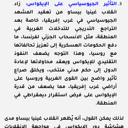
التأثير الجيوسياسي على الإيكواس:
زاد
انقلاب غينيا بيساو من تعقيد المشهد
الجيوسياسي في غرب إفريقيا، خاصة بعد
التراجع التدريجي للتدخلات الغربية في
المنطقة، مثل الانسحاب الجزئي لفرنسا، ما
دفع الحكومات العسكرية إلى تعزيز تحالفاتها
مع روسيا، وهذا التوجه يضعف النفوذ
التقليدي للإيكواس ويعقد محاولاتها لإعادة
الدول إلى حكم مدني منتخب، ويخلق صراع
تأثير واضح بين القوى الغربية وروسيا على
أراضي غرب إفريقيا، مما يضعف من قدرة
الإيكواس على فرض استقرار ديمقراطي في
المنطقة.
لذلك يمكن القول، أنه يُظهر انقلاب غينيا بيساو مدى
هشاشة دور الإيكواس في مواجهة الانقلابات