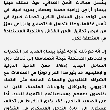
يشمل مجالات الأمن الغذائي، حيث تمتلك غينيا
بيساو أراضٍ زراعية خصبة ومصادر بحرية غنية، في
حين تواجه دول الساحل الأخرى تحديات كبيرة في
تأمين غذائها، وهذا التكامل الاقتصادي والزراعي يعزز
من فرص تحقيق الأمن الغذائي والتنمية المستدامة
في المنطقة ككل.
إلا أنه مع ذلك تواجه غينيا بيساو العديد من التحديات
والمخاطر المحتملة نتيجة انضمامها إلى تحالف دول
الساحل الجديد (AES). فمن الناحية الدولية
والإقليمية، قد يثير هذا القرار توترًا في العلاقات مع
الشركاء التقليديين والجهات المانحة مثل الاتحاد
الأوروبي والبرتغال والولايات المتحدة، الذين قد
يقلصون دعمهم ومساعداتهم التنموية للبلاد. أما
على الصعيد الداخلي، فقد يؤدي الانخراط في تحالف
عسكري إلى زيادة التدخل العسكري في الشؤون