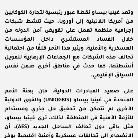
وتعد غينيا بيساو نقطة عبور رئيسية لتجارة الكوكايين
من أمريكا اللاتينية إلى أوروبا، حيث تنشط شبكات
إجرامية منظمة تعمل على تقويض أمن الدولة من
خلال الفساد المستشري داخل المؤسسات
العسكرية والأمنية، ويثير هذا الأمر قلقًا من احتمالية
تحالف هذه الشبكات مع الجماعات الإرهابية لتمويل
أنشطتها، كما حدث في مناطق أخرى ضمن نفس
السياق الإقليمي.
على صعيد المبادرات الدولية، فإن بعثة الأمم
المتحدة في غينيا بيساو (UNIOGBIS) والقوى الدولية
الأخرى لم تتمكن من تحقيق حل جذري ومستدام
للأزمة الأمنية في المنطقة. لذلك، ترى غينيا بيساو،
مثل باقي دول تحالف الساحل الجديد (AES)، أن
الانضمام إلى تحالفات عسكرية وأمنية إقليمية يوفر