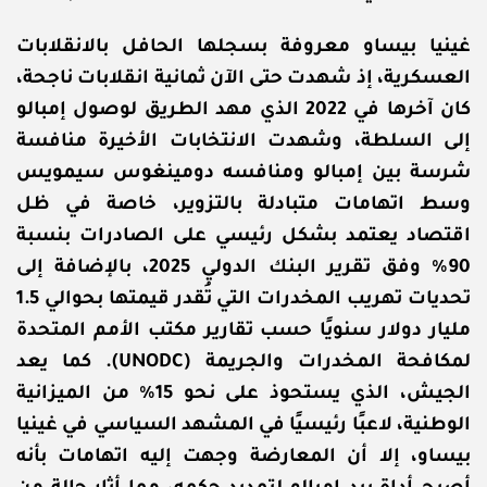
غينيا بيساو معروفة بسجلها الحافل بالانقلابات
العسكرية، إذ شهدت حتى الآن ثمانية انقلابات ناجحة،
كان آخرها في 2022 الذي مهد الطريق لوصول إمبالو
إلى السلطة، وشهدت الانتخابات الأخيرة منافسة
شرسة بين إمبالو ومنافسه دومينغوس سيمويس
وسط اتهامات متبادلة بالتزوير، خاصة في ظل
اقتصاد يعتمد بشكل رئيسي على الصادرات بنسبة
90% وفق تقرير البنك الدولي 2025، بالإضافة إلى
تحديات تهريب المخدرات التي تُقدر قيمتها بحوالي 1.5
مليار دولار سنويًا حسب تقارير مكتب الأمم المتحدة
لمكافحة المخدرات والجريمة (UNODC). كما يعد
الجيش، الذي يستحوذ على نحو 15% من الميزانية
الوطنية، لاعبًا رئيسيًا في المشهد السياسي في غينيا
بيساو، إلا أن المعارضة وجهت إليه اتهامات بأنه