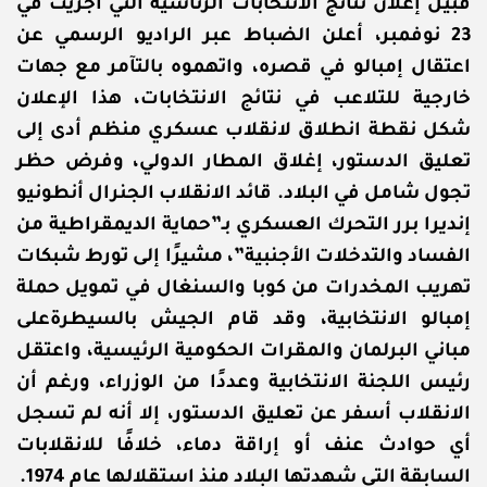
قبيل إعلان نتائج الانتخابات الرئاسية التي أُجريت في
23 نوفمبر، أعلن الضباط عبر الراديو الرسمي عن
اعتقال إمبالو في قصره، واتهموه بالتآمر مع جهات
خارجية للتلاعب في نتائج الانتخابات، هذا الإعلان
شكل نقطة انطلاق لانقلاب عسكري منظم أدى إلى
تعليق الدستور، إغلاق المطار الدولي، وفرض حظر
تجول شامل في البلاد. قائد الانقلاب الجنرال أنطونيو
إنديرا برر التحرك العسكري بـ”حماية الديمقراطية من
الفساد والتدخلات الأجنبية”، مشيرًا إلى تورط شبكات
تهريب المخدرات من كوبا والسنغال في تمويل حملة
إمبالو الانتخابية، وقد قام الجيش بالسيطرةعلى
مباني البرلمان والمقرات الحكومية الرئيسية، واعتقل
رئيس اللجنة الانتخابية وعددًا من الوزراء، ورغم أن
الانقلاب أسفر عن تعليق الدستور، إلا أنه لم تسجل
أي حوادث عنف أو إراقة دماء، خلافًا للانقلابات
السابقة التي شهدتها البلاد منذ استقلالها عام 1974.