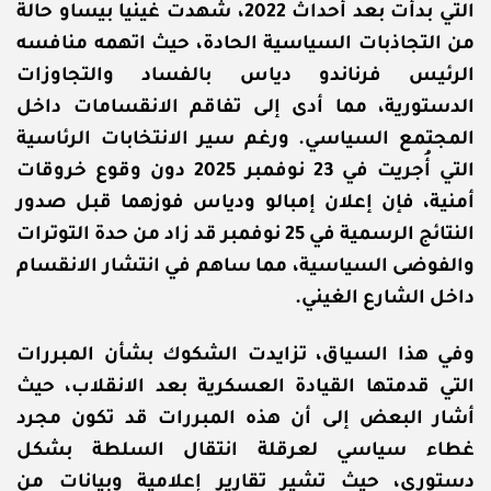
التي بدأت بعد أحداث 2022، شهدت غينيا بيساو حالة
من التجاذبات السياسية الحادة، حيث اتهمه منافسه
الرئيس فرناندو دياس بالفساد والتجاوزات
الدستورية، مما أدى إلى تفاقم الانقسامات داخل
المجتمع السياسي. ورغم سير الانتخابات الرئاسية
التي أُجريت في 23 نوفمبر 2025 دون وقوع خروقات
أمنية، فإن إعلان إمبالو ودياس فوزهما قبل صدور
النتائج الرسمية في 25 نوفمبر قد زاد من حدة التوترات
والفوضى السياسية، مما ساهم في انتشار الانقسام
داخل الشارع الغيني.
وفي هذا السياق، تزايدت الشكوك بشأن المبررات
التي قدمتها القيادة العسكرية بعد الانقلاب، حيث
أشار البعض إلى أن هذه المبررات قد تكون مجرد
غطاء سياسي لعرقلة انتقال السلطة بشكل
دستوري، حيث تشير تقارير إعلامية وبيانات من