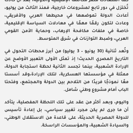
كما استعادت مصر مكانتها الإقليمية والدولية، بعد أن كادت
تُختزل في دور تابع لمشروعات خارجية، فمنذ الثالث من يوليو،
أعادت الدولة تموضعها في محيطها العربي والأفريقي،
وعادت لتكون رقمًا مهمًا في معادلات السياسة الإقليمية،
خاصة في ملفات مكافحة الإرهاب، وحماية الأمن القومي
العربي، وضبط التوازنات في شرق المتوسط.
وتُعد ثنائية (30 يونيو – 3 يوليو) من أبرز محطات التحول في
التاريخ المصري الحديث؛ إذ تمثل الأولى التعبير الأوضح عن
الإرادة الشعبية، بينما تجسد الثانية لحظة استجابة الدولة،
ممثلة في مؤسستها العسكرية، لتلك الإرادة،وقد أسستا
معًا نموذجًا فريدًا من التلاحم بين الدولة والمجتمع، وفتحتا
الباب أمام مشروع وطني شامل.
واليوم، وبعد أكثر من عقد على تلك اللحظة المفصلية، يتأكد
أن ما جرى لم يكن مجرد تغيير سياسي، بل إعادة تأسيس
للدولة المصرية الحديثة، على قاعدة من الاستقلال الوطني،
والسيادة الشعبية، والمؤسسات الراسخة.