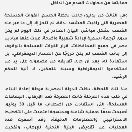
حمايتها من محاولات الهدم من الداخل.
وفي الثالث من يوليو، جاءت لحظة الحسم، القوات المسلحة
المصرية التي راقبت المشهد بدقة، لم تنحز إلا إلى ما عبر عنه
الشعب بشكل مباشر، البيان الصادر في ذلك اليوم لم يكن
سوى ترجمة رسمية لإرادة شعبية واضحة، عبرت عنها ميادين
مصر في جميع المحافظات، قرار القوات المسلحة بالوقوف
إلى جانب الشعب لم يكن خروجًا عن المسار الديمقراطي، بل
استعادة له، بعد أن جرى تفريغه من مضمونه على يد من
استخدموا الديمقراطية وسيلة للتمكين، لا آلية للحكم
الرشيد.
منذ تلك اللحظة، دخلت الدولة المصرية مرحلة إعادة البناء،
في قلب هذه المرحلة كانت المعركة ضد الإرهاب. الجماعات
المسلحة، التي استفادت من اضطراب ما قبل 30 يونيو،
أصبحت هدفًا لعملية شاملة وممنهجة اعتمدت على التخطيط
الاستراتيجي والمعلومات الدقيقة، وقد أسفرت هذه
العمليات عن تقويض البنية التحتية للإرهاب، وتفكيك