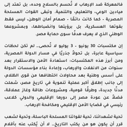
فالمعركة ضد الإرهاب لا تُحسم بالسلاح وحده، بل تمتد إلى
ميادين الوعي، والتعليم، والتنمية. وتبقى القوات المسلحة
المصرية – كما كانت دائمًا – صمام أمان الوطن، ليس فقط
بقوتها العسكرية، بل برؤيتها وانضباطها، وبمشروعها
الوطني الذي لا يعرف هدفًا سوى حماية مصر.
إن مكتسبات 30 يونيو – 3 يوليو لا تُحصى… لم تكن لحظات
سياسية عابرة، بل تحولاً جذريًا في مسار الدولة المصرية،
ومن أبرز هذه المكتسبات: استعادة الأمن والاستقرار بعد
سنوات من الانفلات والإرهاب، وإعادة بناء مؤسسات الدولة
على أسس وطنية بعد محاولات اختطافها من قوى الظلام،
إلى جانب إطلاق أكبر عملية تنموية في تاريخ مصر، شملت
مدنًا جديدة، وطرقًا قومية، ومشروعات طاقة وغاز عملاقة،
فضلاً عن عودة مصر إلى دورها الإقليمي والدولي كلاعب
رئيسي في قضايا الأمن الإقليمي ومكافحة الإرهاب.
تحية لشهدائنا، تحية لقواتنا المسلحة الباسلة، وتحية لشعب
قرر أن يكون هو من يكتب التاريخ… لا أن يُكتب عنه بأقلام