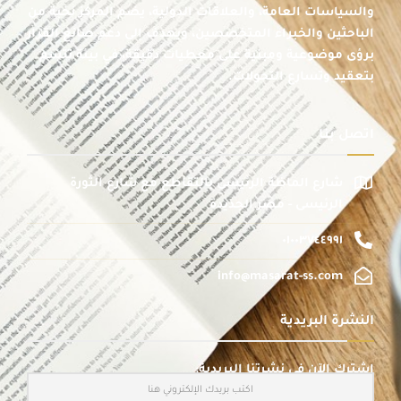
والسياسات العامة، والعلاقات الدولية، يضم المركز نخبة من
الباحثين والخبراء المتخصصين، ويهدف إلى دعم صانع القرار
برؤى موضوعية ومبنية على معطيات دقيقة، في بيئة تتسم
بتعقيد وتسارع التحولات.
اتصل بنا
شارع الماظة الرئيسى بالتقاطع مع شارع الثورة
الرئيسى - مصر الجديدة
٠١٠٠٣٧٤٤٩٩١
info@masarat-ss.com
النشرة البريدية
اشترك الآن في نشرتنا البريدية: