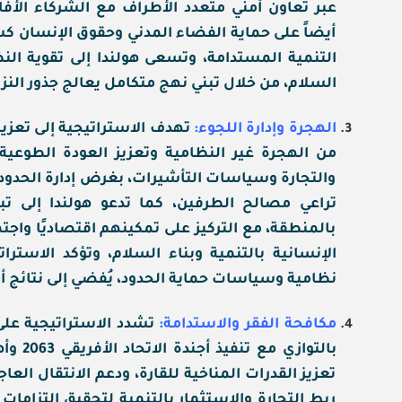
عبر تعاون أمني متعدد الأطراف مع الشركاء الأفارق
أيضاً على حماية الفضاء المدني وحقوق الإنسان
التنمية المستدامة، وتسعى هولندا إلى تقوية الن
السلام، من خلال تبني نهج متكامل يعالج جذور النزا
الهجرة وإدارة اللجوء:
تهدف الاستراتيجية إلى تعزيز
من الهجرة غير النظامية وتعزيز العودة الطوعية،
والتجارة وسياسات التأشيرات، بغرض إدارة الحدود
تراعي مصالح الطرفين، كما تدعو هولندا إلى تب
بالمنطقة، مع التركيز على تمكينهم اقتصاديًا واج
الإنسانية بالتنمية وبناء السلام، وتؤكد الاسترا
نظامية وسياسات حماية الحدود، يُفضي إلى نتائج أكث
مكافحة الفقر والاستدامة:
تشدد الاستراتيجية على
بالتوا
تعزيز القدرات المناخية للقارة، ودعم الانتقال العا
ربط التجارة والاستثمار بالتنمية لتحقيق التزاما