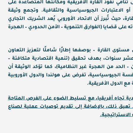
ستراتيجية هولندا تجاه أفريقيا (2023–2032) إلى تنامي نفوذ القارة الأفريقية ومكانتها المتصاعدة على
أو الاعتبارات الجيوسياسية والثقافية. وتجمع وثيقة
ارة، حيث تُبرز أن الاتحاد الأوروبي يُعد الشريك التجاري
ه على قضايا (الفوارق التنموية – الأمن الحدودي – الهجرة
 مستوى القارة – بوصفها إطارًا شاملًا لتعزيز التعاون
شر سنوات، بهدف تحقيق (تنمية اقتصادية متكافئة –
لحد من الهجرة غير النظامية)، كما تؤكد الوثيقة أن
افسة الجيوسياسية، تفرض على هولندا والدول الأوروبية
ع الدول الأفريقية.
دية تجاه أفريقيا، مع تسليط الضوء على الفرص المتاحة
 تعيق ذلك، بالإضافة إلى تقديم توصيات عملية لصناع
الاستراتيجية.