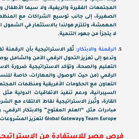
المجتمعات الفقيرة والريفية، ولا سيما الأطفال وا
الصغيرة، إلى جانب توسيع الشراكات مع المنظما
المهمشة، وتلتزم هولندا بالاستثمار في الشمول ا
لا يتجزأ من جهود التنمية.
الرقمنة والابتكار:
تُقر الاستراتيجية بأن الرقمنة تف
وتدعو إلى تعزيز التحول الرقمي الآمن والشامل بوصف
التعليم والصحة، وتؤكد الاستراتيجية ضرورة الاس
الرقمي (من حيث الوصول والمهارات، خاصة للنساء و
التعاون مع الحكومات الأفريقية ومنظمات المجتمع
السيبرانية، ودعم تنفيذ الاتفاقيات الدولية مثل 
القارة، وتُبرز الاستراتيجية نقاط الالتقاء مع الش
مبادرات مثل “العلم المفتوح” والابتكار الرقمي
Team Europe وGlobal Gateway لتعزيز المشروعات الرقمية والتنموية.
فرص مصر للاستفادة من الاستراتيجي