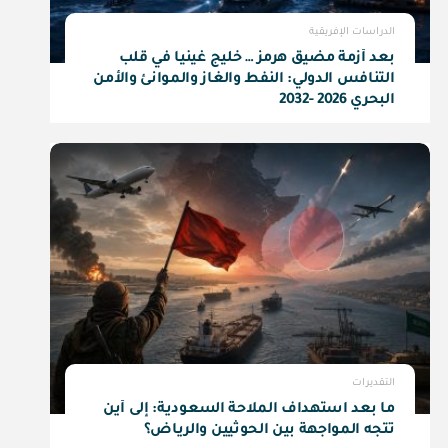
الدراسات الإفريقية
بعد أزمة مضيق هرمز … خليج غينيا في قلب
التنافس الدولي: النفط والغاز والموانئ والأمن
البحري 2026 -2032
التقديرات
ما بعد استهداف الملاحة السعودية: إلى أين
تتجه المواجهة بين الحوثيين والرياض؟