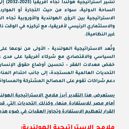
تشير ا
الساحة الدولية، سواء من حيث التجارة أو الموارد 
الاستراتيجية بين الرؤى الهولندية والأوروبية تجاه الق
والاستثماري الرئيسي لأفريقيا، مع تركيزه في الوقت ذات
غير النظامية).
وتُعد الاستراتيجية الهولندية – الأولى من نوعها على
السياسي والاقتصادي مع شركاء أفريقيا على مدى ع
خفض معدلات الفقر – تحسين أوضاع حقوق الإنسان – ا
التحديات العالمية المستجدة، إلى جانب احتدام المن
دعم شراكات تقوم على المصالح المشتركة والمساواة م
يستعرض هذا التقدير أبرز ملامح الاستراتيجية الهولن
أمام مصر للاستفادة منها، وكذلك التحديات التي قد
القرار لتعظيم الاستفادة وتجاوز العقبات في ضوء هذه 
ملامح الاستراتيجية الهولندية: