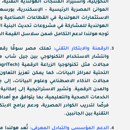
التحويلية، واستيراد المنتجات الهولندية التقنية، 
الموانئ المصرية الرئيسية – الإسكندرية، بورسع
الاستثمارات الهولندية في القطاعات الصناعية و
الهولندية للمشاركة في مشروعات تحديث البنية التح
توجه هولندا لدعم التكامل ضمن سلاسل القيمة الع
الرقمنة والابتكار التقني:
تملك مصر سوقًا رقمية
وانتشار الاستخدام التكنولوجي بين جيل شاب مت
التحتية لمراكز البيانات، كما يمكن تعزيز التعاو
مجالات الذكاء الاصطناعي وعلوم البيانات، إلى
والمدن الرقمية. وتشير الاستراتيجية إلى إمكان
الخدمات الصحية والتعليمية، بما يتوافق مع أهداف
فرصًا لتدريب الكوادر المصرية، ودعم برامج الابت
التقنية بين الجانبين.
الدعم المؤسسي والتبادل المعرفي:
تُعد هولندا من