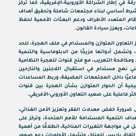
ة في إطار الشراكة الأوروبية–الإفريقية، كما تركز
 كشرط أساسي لبناء مجتمعات شاملة وتحقيق أهداف
ظام المتعدد الأطراف ودعم البعثات الأممية لحفظ
عات، ويعزز سيادة القانون.
 التعاون المتوازن والمستدام في ملف الهجرة، للحد
 وتشمل أدواتها مزيجًا من الدبلوماسية والتنمية
 ومكافحة التهريب، مع فتح قنوات للهجرة النظامية
ني نهج مستدام في استقبال اللاجئين والنازحين
تماعيًا داخل المجتمعات المضيفة، وربط المساعدات
تيجية أن الحوار المتوازن بشأن الهجرة بين قنوات
ر فاعلية على صعيد التعاون الأوروبي-الأفريقي.
 ضرورة خفض معدلات الفقر وتعزيز الأمن الغذائي،
زي مع تنفيذ أجندة الاتحاد الأفريقي 2063 وأهداف التنمية المستدامة للأمم المتحدة، وتركز على
جل في مواجهة التغيرات المناخية، انطلاقًا من أهمية
ت اتفاق باريس للمناخ، وتشمل الأولويات دعم صمود