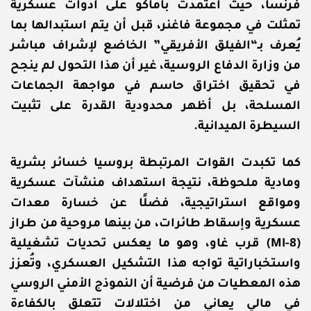
فرنسا، حيث اعتمدت باماكو على أدوات عسكرية
تمثلت في مجموعة فاغنر، قبل أن يتم استبدالها بما
يُعرف بـ“الفيلق الأفريقي” الخاضع لإشراف مباشر
من وزارة الدفاع الروسية، غير أن هذا التحول لم ينجح
في تحقيق اختراق حاسم في مواجهة الجماعات
المسلحة، بل أظهر محدودية القدرة على تثبيت
السيطرة الميدانية.
كما تكبدت القوات المرتبطة بروسيا خسائر بشرية
ومادية ملحوظة، نتيجة استهداف منشآت عسكرية
ومواقع استراتيجية، فضلًا عن خسارة معدات
عسكرية وإسقاط طائرات، من بينها مروحية من طراز
(MI-8) قرب غاو، وهو ما يعكس تحديات تشغيلية
واستخباراتية تواجه هذا التشكيل العسكري، وتُعزز
هذه المعطيات من فرضية أن النموذج الأمني الروسي
في مالي يعاني من اختلالات تتعلق بالكفاءة