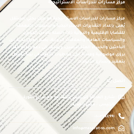
مركز مسارات للدراسات الاستراتيجية
مركز مسارات للدراسات الاستراتيجية هو مركز بحثي مستقل
يُعنى بإعداد التقديرات الاستراتيجية والتحليلات المعمقة
للقضايا الإقليمية والدولية ذات الصلة بالأمن القومي،
والسياسات العامة، والعلاقات الدولية، يضم المركز نخبة من
الباحثين والخبراء المتخصصين، ويهدف إلى دعم صانع القرار
برؤى موضوعية ومبنية على معطيات دقيقة، في بيئة تتسم
بتعقيد وتسارع التحولات.
اتصل بنا
شارع الماظة الرئيسى بالتقاطع مع شارع الثورة
الرئيسى - مصر الجديدة
٠١٠٠٣٧٤٤٩٩١
info@masarat-ss.com