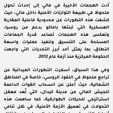
أدت الهجمات الأخيرة في مالي إلى إحداث تحول
ملحوظ في طبيعة التوازنات الأمنية داخل مالي، حيث
كشفت هذه التطورات عن محدودية فاعلية المقاربة
العسكرية التي تبنتها باماكو بدعم من روسيا،
وتعكس هذه الهجمات تصاعد قدرة الجماعات
المسلحة على التنسيق وتنفيذ عمليات واسعة
النطاق، بما يمثل أحد أبرز التحديات التي واجهت
الحكومة المركزية منذ أزمة عام 2012.
وفي هذا السياق، أسفرت التطورات الميدانية عن
تراجع ملحوظ في النفوذ الروسي، خاصة في المناطق
الشمالية، حيث أُعلن عن انسحاب القوات الداعمة
للجيش المالي من مدينة كيدال، التي تُعد معقل
استراتيجي للحركات الطوارقية، كما ساهمت هذه
التحولات في تعميق الأزمة الأمنية، في ظل تنامي