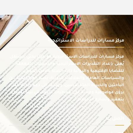
مركز مسارات للدراسات الاستراتيجية
مركز مسارات للدراسات الاستراتيجية هو مركز بحثي مستقل
يُعنى بإعداد التقديرات الاستراتيجية والتحليلات المعمقة
للقضايا الإقليمية والدولية ذات الصلة بالأمن القومي،
والسياسات العامة، والعلاقات الدولية، يضم المركز نخبة من
الباحثين والخبراء المتخصصين، ويهدف إلى دعم صانع القرار
برؤى موضوعية ومبنية على معطيات دقيقة، في بيئة تتسم
بتعقيد وتسارع التحولات.
اتصل بنا