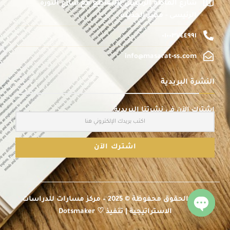
شارع الماظة الرئيسى بالتقاطع مع شارع الثورة
الرئيسى - مصر الجديدة
٠١٠٠٣٧٤٤٩٩١
info@masarat-ss.com
النشرة البريدية
اشترك الآن في نشرتنا البريدية:
جميع الحقوق محفوظة © 2025 – مركز مسارات للدراسات
الاستراتيجية | تنفيذ ♡ Dotsmaker
Open