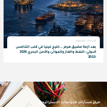
الدراسات الإفريقية
بعد أزمة مضيق هرمز … خليج غينيا في قلب التنافس
الدولي: النفط والغاز والموانئ والأمن البحري 2026
-2032
مركز مسارات للدراسات الاستراتيجية