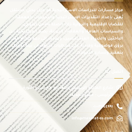
مركز مسارات للدراسات الاستراتيجية هو مركز بحثي مستقل
يُعنى بإعداد التقديرات الاستراتيجية والتحليلات المعمقة
للقضايا الإقليمية والدولية ذات الصلة بالأمن القومي،
والسياسات العامة، والعلاقات الدولية، يضم المركز نخبة من
الباحثين والخبراء المتخصصين، ويهدف إلى دعم صانع القرار
برؤى موضوعية ومبنية على معطيات دقيقة، في بيئة تتسم
بتعقيد وتسارع التحولات.
اتصل بنا
شارع الماظة الرئيسى بالتقاطع مع شارع الثورة
الرئيسى - مصر الجديدة
٠١٠٠٣٧٤٤٩٩١
info@masarat-ss.com