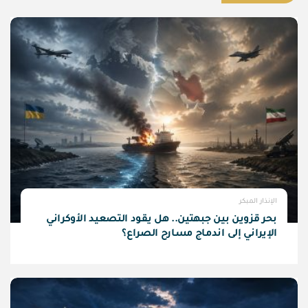
الإنذار المبكر
بحر قزوين بين جبهتين.. هل يقود التصعيد الأوكراني
الإيراني إلى اندماج مسارح الصراع؟