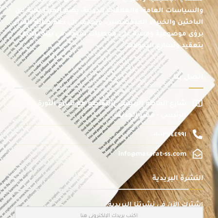
والسياسات العامة، والعلاقات الدولية، يضم المركز نخبة من
الباحثين والخبراء المتخصصين، ويهدف إلى دعم صانع القرار
برؤى موضوعية ومبنية على معطيات دقيقة، في بيئة تتسم
بتعقيد وتسارع التحولات.
اتصل بنا
شارع الماظة الرئيسى بالتقاطع مع شارع الثورة
الرئيسى - مصر الجديدة
٠١٠٠٣٧٤٤٩٩١
info@masarat-ss.com
النشرة البريدية
اشترك الآن في نشرتنا البريدية: