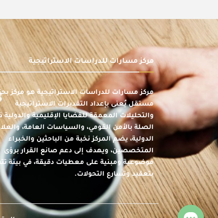
مركز مسارات للدراسات الاستراتيجية
مركز مسارات للدراسات الاستراتيجية هو مركز بحث
مستقل يُعنى بإعداد التقديرات الاستراتيجية
والتحليلات المعمقة للقضايا الإقليمية والدولية ذ
الصلة بالأمن القومي، والسياسات العامة، والعلا
الدولية، يضم المركز نخبة من الباحثين والخبراء
المتخصصين، ويهدف إلى دعم صانع القرار برؤى
موضوعية ومبنية على معطيات دقيقة، في بيئة ت
بتعقيد وتسارع التحولات.