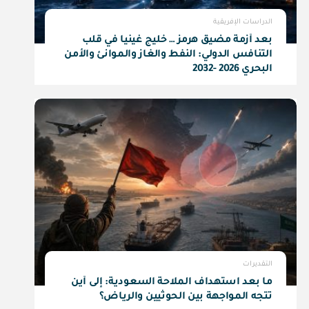
الدراسات الإفريقية
بعد أزمة مضيق هرمز … خليج غينيا في قلب
التنافس الدولي: النفط والغاز والموانئ والأمن
البحري 2026 -2032
التقديرات
ما بعد استهداف الملاحة السعودية: إلى أين
تتجه المواجهة بين الحوثيين والرياض؟