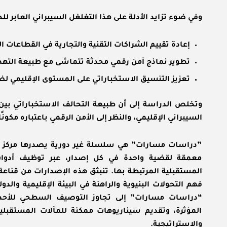
وفي ضوء تزايد الأدلة على هذا التغلغل السيبراني العابر ل
إعادة تقييم الشراكات التقنية والتجارية في القطاعات ال
تطوير نماذج أمن رقمي محدثة تتماشى مع طبيعة التهدي
تعزيز التنسيق الاستخباراتي على المستوى الإقليمي ل
السيبراني الإقليمي، والنظر إلى الأمن الرقمي باعتباره مكونً
”دراسات مسارات” هي سلسلة غير دورية يصدرها مركز مس
معمقة لقضية واحدة في كل إصدار، عبر توظيف أدوات
المستقبلية المرتبطة بها.
تنبثق هذه الإصدارات من قناعة
فهم التحولات البنيوية والراهنة في البيئة الإقليمية وا
“دراسات مسارات” إلى تجاوز التوصيف السطحي للأحداث،
المؤثرة، وتقديم سيناريوهات ممكنة للمآلات المستقبل
والاستراتيجية.