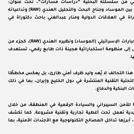
اني من سلسلته البحثية “دراسات مسارات”، تحت عنوان:
“الاختراق السيبراني العابر للحدود: التحالف الاستخباراتي بين الموساد وجناح البحث والتحليل الهندي (RAW) وتداعياته
اة في العلاقات الدولية ومنار عبدالغني باحث دكتوراة في
تتناول الدراسة ظاهرة التحالف المتنامي بين جهاز الاستخبارات الإسرائيلي (الموساد) ونظيره الهندي (RAW)، كجزء من
تحول إلى منظومة استخباراتية هجينة ذات طابع رقمي، تستهدف
ا.
 هذا التحالف لا يُعد وليد ظرف أمني طارئ، بل يعكس مخططًا
لتحتية التقنية المنتشرة في دول الخليج وإيران، بما في ذلك
البنكية والدفاع.
 للأمن السيبراني والسيادة الرقمية في المنطقة، من خلال
ية تعمل تحت أغطية تجارية وتقنية مشروعة. كما تكشف
برزها تداخل المصالح التكنولوجية مع الأجندات الأمنية، بما