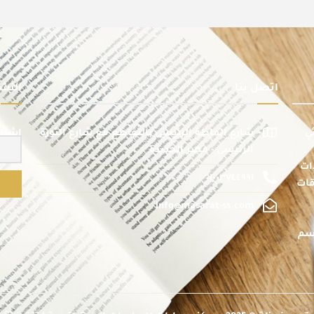
اتصل بنا
النشر
ي
شارع الماظة الرئيسى بالتقاطع مع شارع الثورة
اشترك
الرئيسى - مصر الجديدة
ات
٠١٠٠٣٧٤٤٩٩١
قات
info@masarat-ss.com
تسم