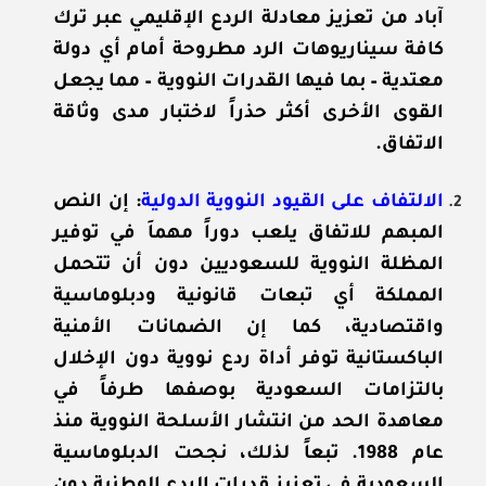
آباد من تعزيز معادلة الردع الإقليمي عبر ترك
كافة سيناريوهات الرد مطروحة أمام أي دولة
معتدية – بما فيها القدرات النووية – مما يجعل
القوى الأخرى أكثر حذراً لاختبار مدى وثاقة
الاتفاق.
الالتفاف على القيود النووية الدولية
: إن النص
المبهم للاتفاق يلعب دوراً مهماَ في توفير
المظلة النووية للسعوديين دون أن تتحمل
المملكة أي تبعات قانونية ودبلوماسية
واقتصادية، كما إن الضمانات الأمنية
الباكستانية توفر أداة ردع نووية دون الإخلال
بالتزامات السعودية بوصفها طرفاً في
معاهدة الحد من انتشار الأسلحة النووية منذ
عام 1988. تبعاً لذلك، نجحت الدبلوماسية