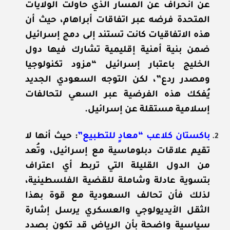
عن انحراف عن المسار الذي حاولت الولايات
المتحدة فرضه عبر اتفاقات أبراهام، حيث أن
هذه الاتفاقيات كانت تستند إلى دمج إسرائيل
ضمن بنية أمنية إقليمية تشارك فيها دول
الخليج باعتبار إسرائيل “مزود تكنولوجيا
ومصدر ردع”، لكن التوجه السعودي الجديد
يُفكك هذه الفرضية عبر السعي لتحالفات
إسلامية مستقلة عن إسرائيل.
باكستان كلاعب “معادٍ للتطبيع”
: حيث أنها لا
تقيم علاقات دبلوماسية مع إسرائيل، وتُعد
من الدول القليلة التي تربط أي اعتراف
بتسوية عادلة وشاملة للقضية الفلسطينية،
لذلك فأن تحالف السعودية مع قوة بهذا
الثقل الأيديولوجي والعسكري يرسل إشارة
سياسية واضحة بأن الرياض قد تكون بصدد