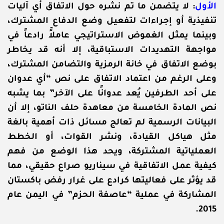
الأول
: لا يتضمن ما تم نشره حول الاتفاق أي آليات
تنفيذية أو إجراءات لتفعيل وضع الدفاع المشترك،
وبينما يمثل الغموض الاستراتيجي عاملاًَ رادعاً في
مواجهة التهديدات الاستباقية، إلا أنه قد يخاطر
بوضع الاتفاق في خانة الرمزية والتضامن المشترك،
وعلى الرغم من اعتماد الاتفاق على نص “أي عدوان
على أحد الطرفين يُعد عدوانًا على الآخر” بما يشبه
نص المادة الخامسة من معاهدة حلف الناتو، إلا أن
البيانات الرسمية لم تعالج مسائل ذات أهمية بالغة
مثل هياكل القيادة، ونشر القوات، أو الخطط
العملياتية المشتركة، ويحد هذا الوضع من فهم
كيفية عمل الاتفاقية في سيناريو صراع حقيقي، مما
قد يؤثر على فعاليتها كرادع على غرار رفض باكستان
المشاركة في عملية “عاصفة الحزم” في اليمن عام
2015.