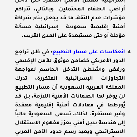
إسرائيلية للعمل الأمني المنفرد حتى داخل
أراضي الحلفاء المحتملين. وبالتالي، تتراكم
مؤشرات عدم الثقة، ما قد يجعل بناء شراكة
أمنية إقليمية سعودية إسرائيلية مسألة
مؤجلة أو حتى مستبعدة على المدى القريب.
انعكاسات على مسار التطبيع
: في ظل تراجع
الدور الأمريكي كضامن موثوق للأمن الإقليمي
ورفض واشنطن التدخل الحاسم لمواجهة
التجاوزات الإسرائيلية المتكررة، تدرك
المملكة العربية السعودية أن مسار التطبيع
لن يوفر لها الضمانات الأمنية اللازمة، بل قد
يُورطها في معادلات أمنية إقليمية معقدة
وغير مستقرة. لذلك، تسعى السعودية حالياً
إلى هندسة بديل أمني يعزز مفهوم الاستقلال
الاستراتيجي ويعيد رسم حدود الأمن العربي