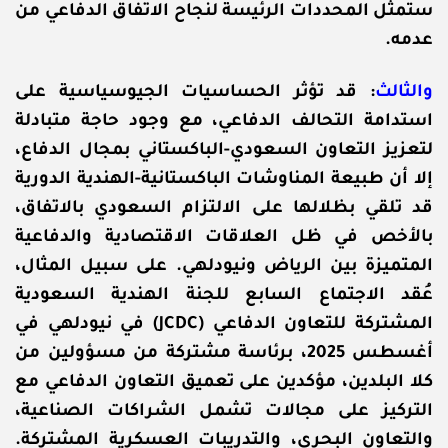
ستمثل المحددات الرئيسة لنجاح الاتفاق الدفاعي من
عدمه.
والثالث
:
قد تؤثر الحساسيات الجيوسياسية على
استدامة التحالف الدفاعي، مع وجود حاجة متبادلة
لتعزيز التعاون السعودي-الباكستاني بمجال الدفاع،
إلا أن طبيعة المناوشات الباكستانية-الهندية الدورية
قد تلقي بظلالها على الالتزام السعودي بالاتفاق،
بالأخص في ظل العلاقات الاقتصادية والدفاعية
المتميزة بين الرياض ونيودلهي. على سبيل المثال،
عُقد الاجتماع السابع للجنة الهندية السعودية
المشتركة للتعاون الدفاعي (JCDC) في نيودلهي في
أغسطس 2025، برئاسة مشتركة من مسؤولين من
كلا البلدين، مؤكدين على تعميق التعاون الدفاعي مع
التركيز على مجالات تشمل الشراكات الصناعية،
والتعاون البحري، والتدريبات العسكرية المشتركة.