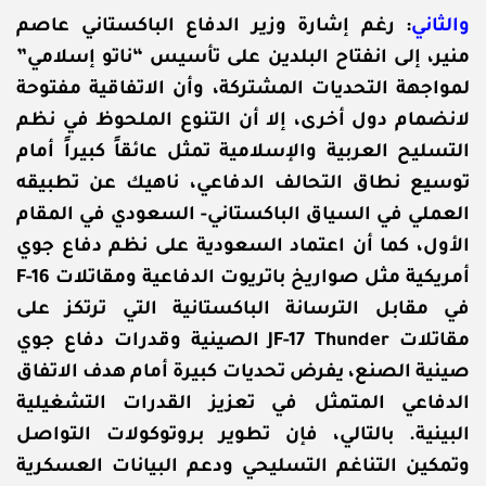
والثاني
:
رغم إشارة وزير الدفاع الباكستاني عاصم
منير، إلى انفتاح البلدين على تأسيس “ناتو إسلامي”
لمواجهة التحديات المشتركة، وأن الاتفاقية مفتوحة
لانضمام دول أخرى، إلا أن التنوع الملحوظ في نظم
التسليح العربية والإسلامية تمثل عائقاً كبيراً أمام
توسيع نطاق التحالف الدفاعي، ناهيك عن تطبيقه
العملي في السياق الباكستاني- السعودي في المقام
الأول، كما أن اعتماد السعودية على نظم دفاع جوي
أمريكية مثل صواريخ باتريوت الدفاعية ومقاتلات F-16
في مقابل الترسانة الباكستانية التي ترتكز على
مقاتلات JF-17 Thunder الصينية وقدرات دفاع جوي
صينية الصنع، يفرض تحديات كبيرة أمام هدف الاتفاق
الدفاعي المتمثل في تعزيز القدرات التشغيلية
البينية. بالتالي، فإن تطوير بروتوكولات التواصل
وتمكين التناغم التسليحي ودعم البيانات العسكرية