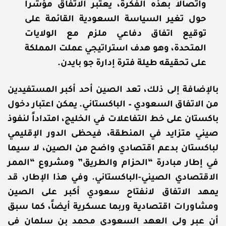
واتصالاً بهذه الفكرة، يعتبر الاتفاق مؤشراً
حول تغير السياسة السعودية القائمة على
توقيع اتفاق دفاعي ملزم مع الولايات
المتحدة، وهو هدف استراتيجي عملت المملكة
على تحقيقه طيلة فترة إدارة جو بايدن.
بالإضافة إلى ذلك، تعد الصين أحد أكبر المستفيدين
من الاتفاق السعودي – الباكستاني. يمكن اعتبار دخول
باكستان على خط التفاعلات في الخليج، امتداداً لنفوذ
صيني متزايد في المنطقة، فيحظى الدور الإقليمي
لباكستان بدعم اقتصادي واضح من الصين، لا سيما
في إطار مبادرة “الحزام والطريق” ومشروع “الممر
الاقتصادي الصيني-الباكستاني. وفي هذا الإطار، قد
يمهد الاتفاق لانفتاح سعودي أكبر على الصين
ومشاورات اقتصادية وربما عسكرية أيضاً، كما سبق
أن عبر ولي العهد السعودي محمد بن سلمان في