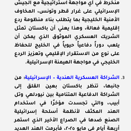
منخرط في أي مواجهة استراتيجية مع الجيش
الإسرائيلي على غرار قطر وتونس، المخاوف
الأمنية الخليجية بما يتطلب بناء منظومة ردع
إقليمية فعالة، وهذا يعني أن باكستان تمثل
الشريك العسكري الموثوق الذي يمكن أن
يلعب دوراً دفاعياً حيوياً في الخليج للحفاظ
على نوع من الاستقرار الإقليمي وتعزيز الردع
الخليجي في مواجهة الهيمنة الإسرائيلية.
الشراكة العسكرية الهندية – الإسرائيلية
: من
جانبها، تنظر باكستان بعين القلق إلى
الشراكة الدفاعية المتنامية بين نيودلهي وتل
أبيب، والتي تجسدت مؤخرًا في استخدام
الهند المكثف لأنظمة أسلحة إسرائيلية
الصنع ضدها في الصراع الأخير الذي استمر
أربعة أيام في مايو ٢٠٢٥، فأبرمت الهند العديد