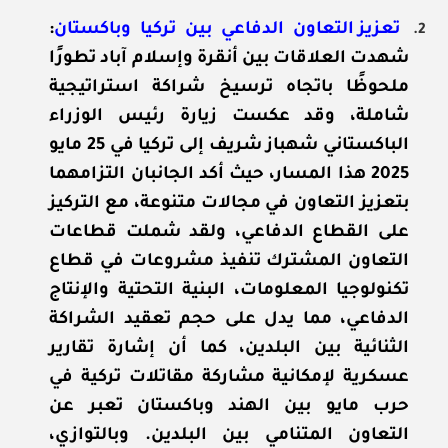
تعزيز التعاون الدفاعي بين تركيا وباكستان
:
شهدت العلاقات بين أنقرة وإسلام آباد تطورًا
ملحوظًا باتجاه ترسيخ شراكة استراتيجية
شاملة، وقد عكست زيارة رئيس الوزراء
الباكستاني شهباز شريف إلى تركيا في 25 مايو
2025 هذا المسار، حيث أكد الجانبان التزامهما
بتعزيز التعاون في مجالات متنوعة، مع التركيز
على القطاع الدفاعي، ولقد شملت قطاعات
التعاون المشترك تنفيذ مشروعات في قطاع
تكنولوجيا المعلومات، البنية التحتية والإنتاج
الدفاعي، مما يدل على حجم تعقيد الشراكة
الثنائية بين البلدين، كما أن إشارة تقارير
عسكرية لإمكانية مشاركة مقاتلات تركية في
حرب مايو بين الهند وباكستان تعبر عن
التعاون المتنامي بين البلدين. وبالتوازي،