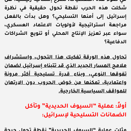
في ضوء هذه المعطيات، تُطرح إشكالية رئيسية: هل
شكلت هذه الحرب نقطة تحول حقيقية في نظرة
إسرائيل إلى أمنها التسليحي؟ وهل بدأت بالفعل
مراجعة استراتيجية لأولويات الاعتماد العسكري،
سواء عبر تعزيز الإنتاج المحلي أو تنويع الشراكات
الدفاعية؟
تحاول هذه الورقة تفكيك هذا التحول، واستشراف
ملامح المسار الجديد الذي قد تتبناه إسرائيل لضمان
تفوقها النوعي، وبناء قدرة تسليحية أكثر مرونة
واعتمادية، تمكنها من خوض الحروب دون الارتهان
للمواقف السياسية الخارجية.
أولاً: عملية “السيوف الحديدية” وتآكل
الضمانات التسليحية لإسرائيل:
مثلت عملية “السيوف الحديدية” نقطة تحول حرجة