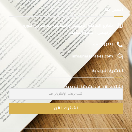
اتصل بنا
شارع الماظة الرئيسى بالتقاطع مع شارع الثورة
الرئيسى - مصر الجديدة
٠١٠٠٣٧٤٤٩٩١
info@masarat-ss.com
النشرة البريدية
اشترك الآن في نشرتنا البريدية: