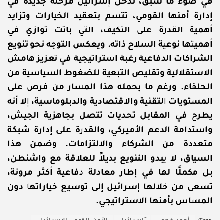
في ضوء ما سبق، تدخل إسرائيل مرحلة جديدة في
إدارة أمنها القومي، تتسم بتعقيد الخيارات وتزايد
أهمية القدرة على التكيف، التي باتت توازي في
أهميتها نوعية السلاح ذاته. ويعكس التوجه نحو تنويع
الشراكات الدفاعية رغبة استراتيجية في تعزيز هامش
الاستقلالية وتقليص التبعية للضغوط السياسية من
الحلفاء. ورغم ما يحمله هذا المسار من فرص على
المستويات التقنية والاقتصادية والدبلوماسية، إلا أنه
يطرح في المقابل تحديات تتصل بجاهزية الجيش،
واستدامة الدعم الأميركي، والقدرة على إدارة شبكة
متعددة من الشركاء والالتزامات. وضمن هذا
السياق، لا يبدو التنويع بديلاً للعلاقة مع واشنطن،
بل مكملًا لها في إطار معادلة دفاعية أكثر مرونة،
تسعى من خلالها إسرائيل إلى توسيع خياراتها دون
المساس بأمنها الاستراتيجي.