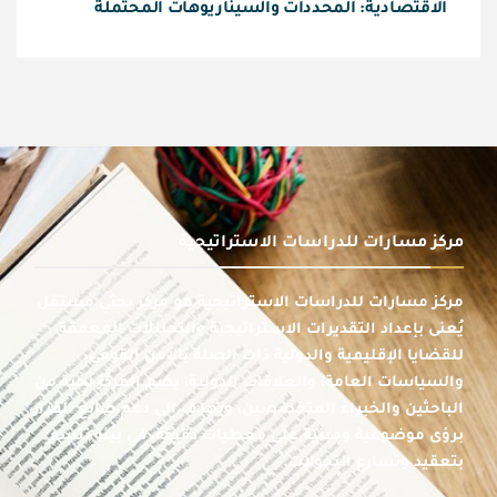
الاقتصادية: المحددات والسيناريوهات المحتملة
مركز مسارات للدراسات الاستراتيجية
مركز مسارات للدراسات الاستراتيجية هو مركز بحثي مستقل
يُعنى بإعداد التقديرات الاستراتيجية والتحليلات المعمقة
للقضايا الإقليمية والدولية ذات الصلة بالأمن القومي،
والسياسات العامة، والعلاقات الدولية، يضم المركز نخبة من
الباحثين والخبراء المتخصصين، ويهدف إلى دعم صانع القرار
برؤى موضوعية ومبنية على معطيات دقيقة، في بيئة تتسم
بتعقيد وتسارع التحولات.