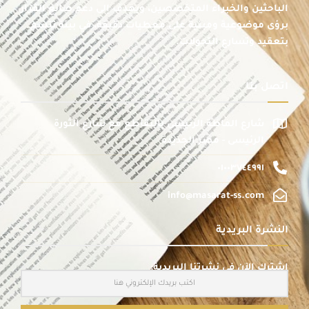
الباحثين والخبراء المتخصصين، ويهدف إلى دعم صانع القرار
برؤى موضوعية ومبنية على معطيات دقيقة، في بيئة تتسم
بتعقيد وتسارع التحولات.
اتصل بنا
شارع الماظة الرئيسى بالتقاطع مع شارع الثورة
الرئيسى - مصر الجديدة
٠١٠٠٣٧٤٤٩٩١
info@masarat-ss.com
النشرة البريدية
اشترك الآن في نشرتنا البريدية: