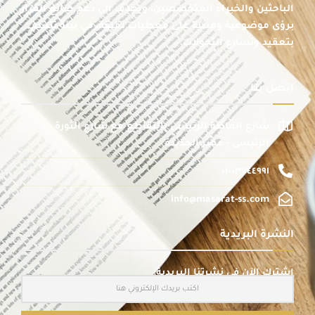
الباحثين والخبراء المتخصصين، ويهدف إلى دعم صانع القرار
برؤى موضوعية ومبنية على معطيات دقيقة، في بيئة تتسم
بتعقيد وتسارع التحولات.
اتصل بنا
شارع الماظة الرئيسى بالتقاطع مع شارع الثورة
الرئيسى - مصر الجديدة
٠١٠٠٣٧٤٤٩٩١
info@masarat-ss.com
النشرة البريدية
اشترك الآن في نشرتنا البريدية: