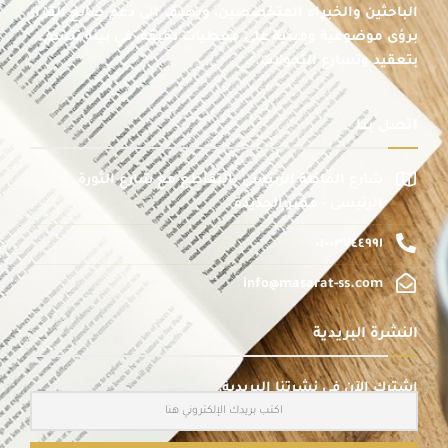
الباحثين والخبراء المتخصصين، ويهدف إلى دعم صانع القرار
برؤى موضوعية ومبنية على معطيات دقيقة، في بيئة تتسم
بتعقيد وتسارع التحولات.
اتصل بنا
شارع الماظة الرئيسى بالتقاطع مع شارع الثورة
الرئيسى - مصر الجديدة
٠١٠٠٣٧٤٤٩٩١
info@masarat-ss.com
النشرة البريدية
اشترك الآن في نشرتنا البريدية: