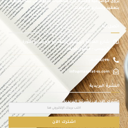
برؤى موضوعية ومبنية على معطيات دقيقة، في بيئة تتسم
بتعقيد وتسارع التحولات.
اتصل بنا
شارع الماظة الرئيسى بالتقاطع مع شارع الثورة
الرئيسى - مصر الجديدة
٠١٠٠٣٧٤٤٩٩١
info@masarat-ss.com
النشرة البريدية
اشترك الآن في نشرتنا البريدية: