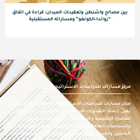
التقديرات
بين مصالح واشنطن وتعقيدات الميدان: قراءة في اتفاق
“رواندا–الكونغو” ومساراته المستقبلية
مركز مسارات للدراسات الاستراتيجية
مركز مسارات للدراسات الاستراتيجية هو مركز بحثي مستقل
يُعنى بإعداد التقديرات الاستراتيجية والتحليلات المعمقة
للقضايا الإقليمية والدولية ذات الصلة بالأمن القومي،
والسياسات العامة، والعلاقات الدولية، يضم المركز نخبة من
الباحثين والخبراء المتخصصين، ويهدف إلى دعم صانع القرار