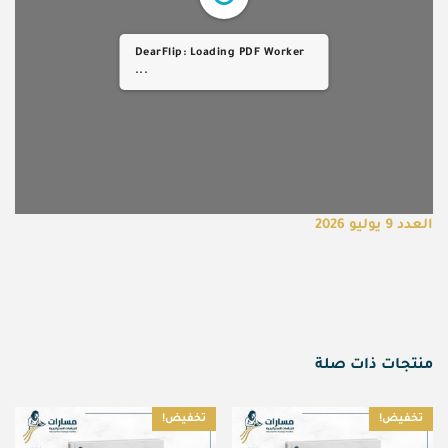
DearFlip: Loading PDF ...
العدد 9 يوليو 2026
منتجات ذات صلة
تخفيض!
تخفيض!