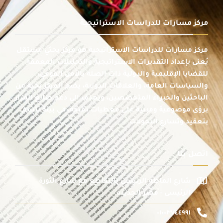
مركز مسارات للدراسات الاستراتيجية
مركز مسارات للدراسات الاستراتيجية هو مركز بحثي مستقل
يُعنى بإعداد التقديرات الاستراتيجية والتحليلات المعمقة
للقضايا الإقليمية والدولية ذات الصلة بالأمن القومي،
والسياسات العامة، والعلاقات الدولية، يضم المركز نخبة من
الباحثين والخبراء المتخصصين، ويهدف إلى دعم صانع القرار
برؤى موضوعية ومبنية على معطيات دقيقة، في بيئة تتسم
بتعقيد وتسارع التحولات.
اتصل بنا
شارع الماظة الرئيسى بالتقاطع مع شارع الثورة
الرئيسى - مصر الجديدة
٠١٠٠٣٧٤٤٩٩١