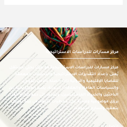
مركز مسارات للدراسات الاستراتيجية
مركز مسارات للدراسات الاستراتيجية هو مركز بحثي مستقل
يُعنى بإعداد التقديرات الاستراتيجية والتحليلات المعمقة
للقضايا الإقليمية والدولية ذات الصلة بالأمن القومي،
والسياسات العامة، والعلاقات الدولية، يضم المركز نخبة من
الباحثين والخبراء المتخصصين، ويهدف إلى دعم صانع القرار
برؤى موضوعية ومبنية على معطيات دقيقة، في بيئة تتسم
بتعقيد وتسارع التحولات.
اتصل بنا