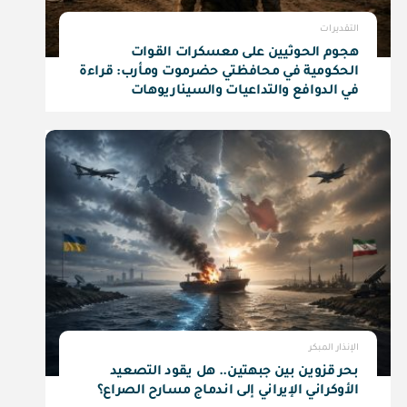
التقديرات
هجوم الحوثيين على معسكرات القوات
الحكومية في محافظتي حضرموت ومأرب: قراءة
في الدوافع والتداعيات والسيناريوهات
المستقبلية
الإنذار المبكر
بحر قزوين بين جبهتين.. هل يقود التصعيد
الأوكراني الإيراني إلى اندماج مسارح الصراع؟