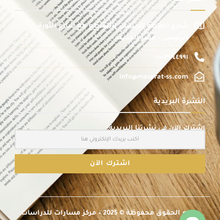
شارع الماظة الرئيسى بالتقاطع مع شارع الثورة
الرئيسى - مصر الجديدة
٠١٠٠٣٧٤٤٩٩١
info@masarat-ss.com
النشرة البريدية
اشترك الآن في نشرتنا البريدية:
جميع الحقوق محفوظة © 2025 – مركز مسارات للدراسات