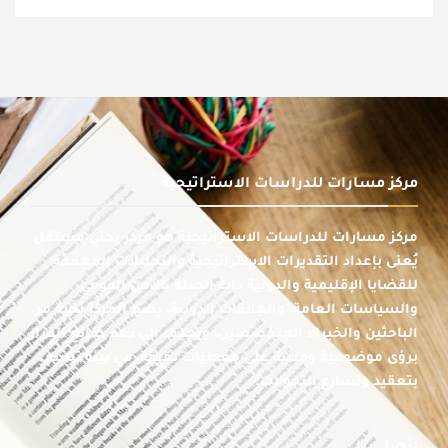
مركز مسارات للدراسات الاستراتيجية
مركز مسارات للدراسات الاستراتيجية هو مركز بحثي مستقل
يُعنى بإعداد التقديرات الاستراتيجية والتحليلات المعمقة
للقضايا الإقليمية والدولية ذات الصلة بالأمن القومي،
والسياسات العامة، والعلاقات الدولية، يضم المركز نخبة من
الباحثين والخبراء المتخصصين، ويهدف إلى دعم صانع القرار
برؤى موضوعية ومبنية على معطيات دقيقة، في بيئة تتسم
بتعقيد وتسارع التحولات.
اتصل بنا