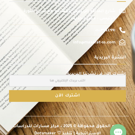
شارع الماظة الرئيسى بالتقاطع مع شارع الثورة
الرئيسى - مصر الجديدة
٠١٠٠٣٧٤٤٩٩١
info@masarat-ss.com
النشرة البريدية
اشترك الآن في نشرتنا البريدية:
جميع الحقوق محفوظة © 2025 – مركز مسارات للدراسات
الاستراتيجية | تنفيذ ♡ Dotsmaker