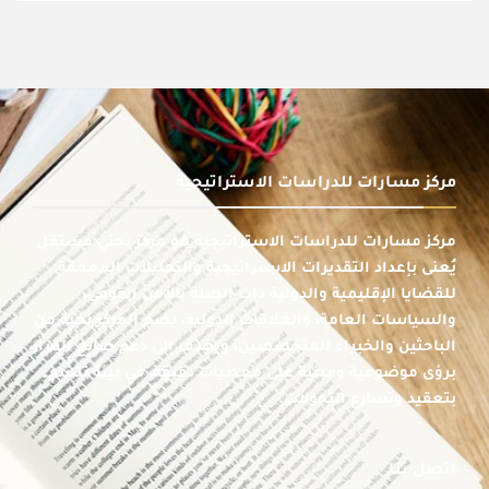
مركز مسارات للدراسات الاستراتيجية
مركز مسارات للدراسات الاستراتيجية هو مركز بحثي مستقل
يُعنى بإعداد التقديرات الاستراتيجية والتحليلات المعمقة
للقضايا الإقليمية والدولية ذات الصلة بالأمن القومي،
والسياسات العامة، والعلاقات الدولية، يضم المركز نخبة من
الباحثين والخبراء المتخصصين، ويهدف إلى دعم صانع القرار
برؤى موضوعية ومبنية على معطيات دقيقة، في بيئة تتسم
بتعقيد وتسارع التحولات.
اتصل بنا