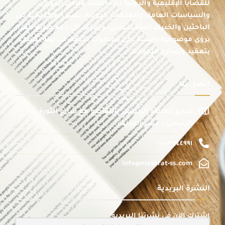
للقضايا الإقليمية والدولية ذات الصلة بالأمن القومي،
والسياسات العامة، والعلاقات الدولية، يضم المركز نخبة من
الباحثين والخبراء المتخصصين، ويهدف إلى دعم صانع القرار
برؤى موضوعية ومبنية على معطيات دقيقة، في بيئة تتسم
بتعقيد وتسارع التحولات.
اتصل بنا
شارع الماظة الرئيسى بالتقاطع مع شارع الثورة
الرئيسى - مصر الجديدة
٠١٠٠٣٧٤٤٩٩١
info@masarat-ss.com
النشرة البريدية
اشترك الآن في نشرتنا البريدية: