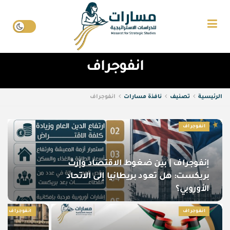
انفوجراف
الرئيسية
تصنيف
نافذة مسارات
انفوجراف
انفوجراف
إنفوجراف | بين ضغوط الاقتصاد وإرث
بريكست: هل تعود بريطانيا إلى الاتحاد
الأوروبي؟
انفوجراف
انفوجراف