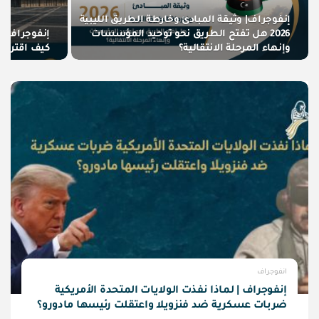
إنفوجراف| وثيقة المبادئ وخارطة الطريق الليبية
2026 هل تفتح الطريق نحو توحيد المؤسسات
ٌإنفوجراف |
وإنهاء المرحلة الانتقالية؟
كيف اقتربت 
انفوجراف
إنفوجراف | لماذا نفذت الولايات المتحدة الأمريكية
ضربات عسكرية ضد فنزويلا واعتقلت رئيسها مادورو؟