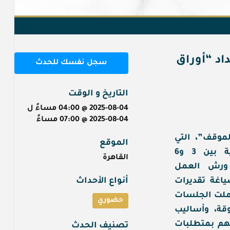
داد “أوراق
سجل نفسك للحدث
التاريخ و الوقت
2025-08-04 @ 04:00 مساءً
ل
2025-08-04 @ 07:00 مساءً
لموقف”، التي
الموقع
نظمها مركز مسارات للدراسات الاستراتيجية بين 3 و6
القاهرة
همي ورش العمل
أنواع الأحداث
اغة تقديرات
ملت الجلسات
حضوري
قة، وأساليب
طهم بمتطلبات
تصنيف الحدث