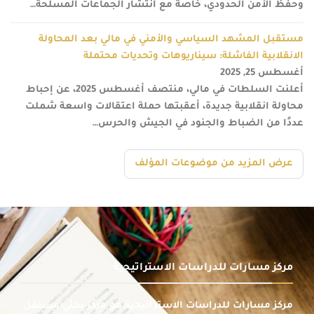
وحفظ الأمن الحدودي، خاصة مع انتشار الجماعات المسلحة…
مستقبل المشهد السياسي والأمني في مالي بعد المحاولة
الانقلابية الفاشلة: سيناريوهات وتحديات محتملة
أغسطس 25, 2025
أعلنت السلطات في مالي، منتصف أغسطس 2025، عن إحباط
محاولة انقلابية جديدة، أعقبتها حملة اعتقالات واسعة شملت
عددًا من الضباط والجنود في الجيش والحرس…
عرض المزيد من موضوعات المؤلف
مركز مسارات للدراسات الاستراتيجية
مركز مسارات للدراسات الاستراتيجية هو مركز بحثي مستقل