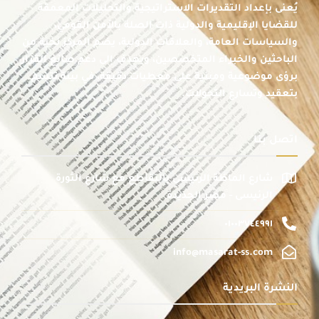
يُعنى بإعداد التقديرات الاستراتيجية والتحليلات المعمقة
للقضايا الإقليمية والدولية ذات الصلة بالأمن القومي،
والسياسات العامة، والعلاقات الدولية، يضم المركز نخبة من
الباحثين والخبراء المتخصصين، ويهدف إلى دعم صانع القرار
برؤى موضوعية ومبنية على معطيات دقيقة، في بيئة تتسم
بتعقيد وتسارع التحولات.
اتصل بنا
شارع الماظة الرئيسى بالتقاطع مع شارع الثورة
الرئيسى - مصر الجديدة
٠١٠٠٣٧٤٤٩٩١
info@masarat-ss.com
النشرة البريدية