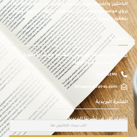
الباحثين والخبراء المتخصصين، ويهدف إلى دعم صانع القرار
برؤى موضوعية ومبنية على معطيات دقيقة، في بيئة تتسم
بتعقيد وتسارع التحولات.
اتصل بنا
شارع الماظة الرئيسى بالتقاطع مع شارع الثورة
الرئيسى - مصر الجديدة
٠١٠٠٣٧٤٤٩٩١
info@masarat-ss.com
النشرة البريدية
اشترك الآن في نشرتنا البريدية: