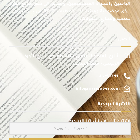
الباحثين والخبراء المتخصصين، ويهدف إلى دعم صانع القرار
برؤى موضوعية ومبنية على معطيات دقيقة، في بيئة تتسم
بتعقيد وتسارع التحولات.
اتصل بنا
شارع الماظة الرئيسى بالتقاطع مع شارع الثورة
الرئيسى - مصر الجديدة
٠١٠٠٣٧٤٤٩٩١
info@masarat-ss.com
النشرة البريدية
اشترك الآن في نشرتنا البريدية: