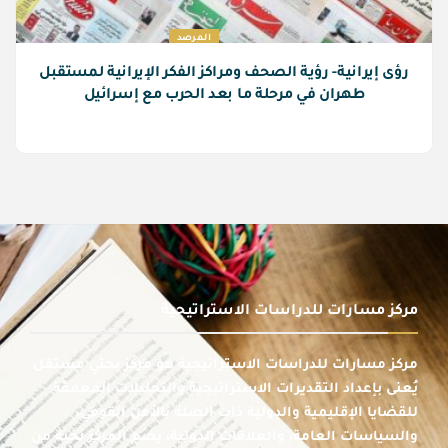
المرصد
رؤى إيرانية- رؤية الصحف ومراكز الفكر الإيرانية لمستقبل
طهران في مرحلة ما بعد الحرب مع إسرائيل
مركز مسارات للدراسات الاستراتيجية
مركز مسارات للدراسات الاستراتيجية هو مركز بحثي مستقل
يُعنى بإعداد التقديرات الاستراتيجية والتحليلات المعمقة
للقضايا الإقليمية والدولية ذات الصلة بالأمن القومي،
والسياسات العامة، والعلاقات الدولية، يضم المركز نخبة من