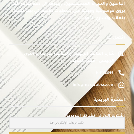
الباحثين والخبراء المتخصصين، ويهدف إلى دعم صانع القرار
برؤى موضوعية ومبنية على معطيات دقيقة، في بيئة تتسم
بتعقيد وتسارع التحولات.
اتصل بنا
شارع الماظة الرئيسى بالتقاطع مع شارع الثورة
الرئيسى - مصر الجديدة
٠١٠٠٣٧٤٤٩٩١
info@masarat-ss.com
النشرة البريدية
اشترك الآن في نشرتنا البريدية: