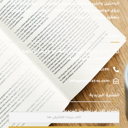
الباحثين والخبراء المتخصصين، ويهدف إلى دعم صانع القرار
برؤى موضوعية ومبنية على معطيات دقيقة، في بيئة تتسم
بتعقيد وتسارع التحولات.
اتصل بنا
شارع الماظة الرئيسى بالتقاطع مع شارع الثورة
الرئيسى - مصر الجديدة
٠١٠٠٣٧٤٤٩٩١
info@masarat-ss.com
النشرة البريدية
اشترك الآن في نشرتنا البريدية: