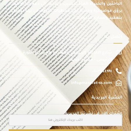
الباحثين والخبراء المتخصصين، ويهدف إلى دعم صانع القرار
برؤى موضوعية ومبنية على معطيات دقيقة، في بيئة تتسم
بتعقيد وتسارع التحولات.
اتصل بنا
شارع الماظة الرئيسى بالتقاطع مع شارع الثورة
الرئيسى - مصر الجديدة
٠١٠٠٣٧٤٤٩٩١
info@masarat-ss.com
النشرة البريدية
اشترك الآن في نشرتنا البريدية: