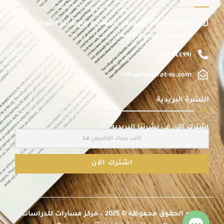
شارع الماظة الرئيسى بالتقاطع مع شارع الثورة
الرئيسى - مصر الجديدة
٠١٠٠٣٧٤٤٩٩١
info@masarat-ss.com
النشرة البريدية
اشترك الآن في نشرتنا البريدية:
جميع الحقوق محفوظة © 2025 – مركز مسارات للدراسات