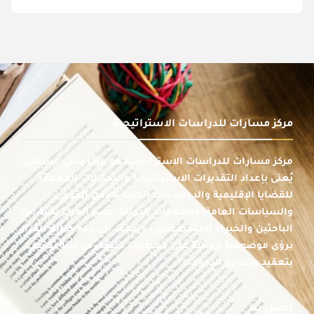
مركز مسارات للدراسات الاستراتيجية
مركز مسارات للدراسات الاستراتيجية هو مركز بحثي مستقل
يُعنى بإعداد التقديرات الاستراتيجية والتحليلات المعمقة
للقضايا الإقليمية والدولية ذات الصلة بالأمن القومي،
والسياسات العامة، والعلاقات الدولية، يضم المركز نخبة من
الباحثين والخبراء المتخصصين، ويهدف إلى دعم صانع القرار
برؤى موضوعية ومبنية على معطيات دقيقة، في بيئة تتسم
بتعقيد وتسارع التحولات.
اتصل بنا