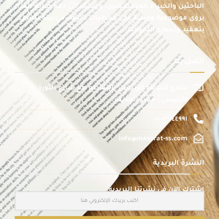
الباحثين والخبراء المتخصصين، ويهدف إلى دعم صانع القرار
برؤى موضوعية ومبنية على معطيات دقيقة، في بيئة تتسم
بتعقيد وتسارع التحولات.
اتصل بنا
شارع الماظة الرئيسى بالتقاطع مع شارع الثورة
الرئيسى - مصر الجديدة
٠١٠٠٣٧٤٤٩٩١
info@masarat-ss.com
النشرة البريدية
اشترك الآن في نشرتنا البريدية: