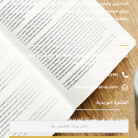
الباحثين والخبراء المتخصصين، ويهدف إلى دعم صانع القرار
برؤى موضوعية ومبنية على معطيات دقيقة، في بيئة تتسم
بتعقيد وتسارع التحولات.
اتصل بنا
شارع الماظة الرئيسى بالتقاطع مع شارع الثورة
الرئيسى - مصر الجديدة
٠١٠٠٣٧٤٤٩٩١
info@masarat-ss.com
النشرة البريدية
اشترك الآن في نشرتنا البريدية: