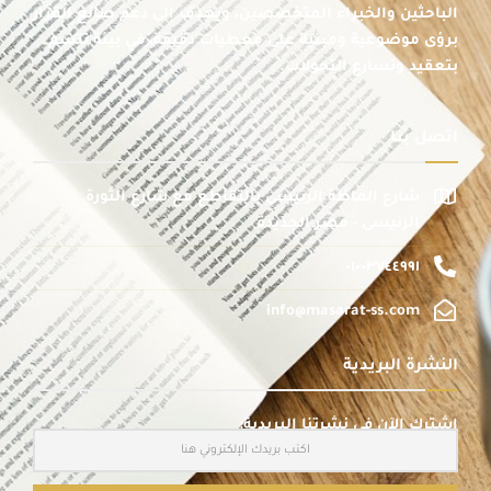
الباحثين والخبراء المتخصصين، ويهدف إلى دعم صانع القرار
برؤى موضوعية ومبنية على معطيات دقيقة، في بيئة تتسم
بتعقيد وتسارع التحولات.
اتصل بنا
شارع الماظة الرئيسى بالتقاطع مع شارع الثورة
الرئيسى - مصر الجديدة
٠١٠٠٣٧٤٤٩٩١
info@masarat-ss.com
النشرة البريدية
اشترك الآن في نشرتنا البريدية: