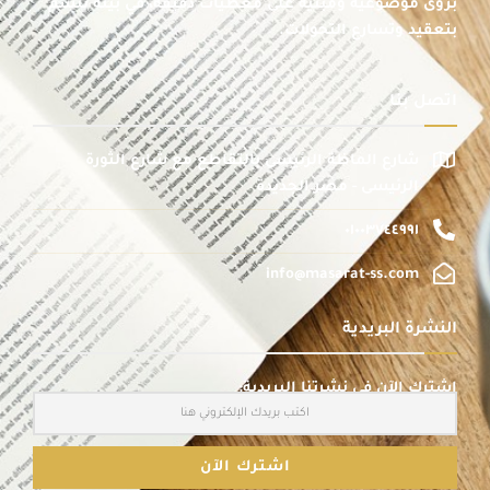
برؤى موضوعية ومبنية على معطيات دقيقة، في بيئة تتسم
بتعقيد وتسارع التحولات.
اتصل بنا
شارع الماظة الرئيسى بالتقاطع مع شارع الثورة
الرئيسى - مصر الجديدة
٠١٠٠٣٧٤٤٩٩١
info@masarat-ss.com
النشرة البريدية
اشترك الآن في نشرتنا البريدية: