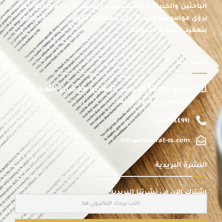
الباحثين والخبراء المتخصصين، ويهدف إلى دعم صانع القرار
برؤى موضوعية ومبنية على معطيات دقيقة، في بيئة تتسم
بتعقيد وتسارع التحولات.
اتصل بنا
شارع الماظة الرئيسى بالتقاطع مع شارع الثورة
الرئيسى - مصر الجديدة
٠١٠٠٣٧٤٤٩٩١
info@masarat-ss.com
النشرة البريدية
اشترك الآن في نشرتنا البريدية: