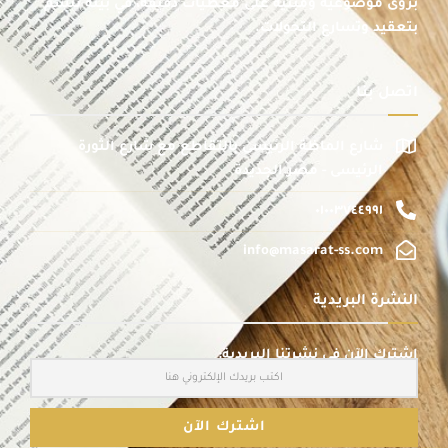
برؤى موضوعية ومبنية على معطيات دقيقة، في بيئة تتسم
بتعقيد وتسارع التحولات.
اتصل بنا
شارع الماظة الرئيسى بالتقاطع مع شارع الثورة
الرئيسى - مصر الجديدة
٠١٠٠٣٧٤٤٩٩١
info@masarat-ss.com
النشرة البريدية
اشترك الآن في نشرتنا البريدية: