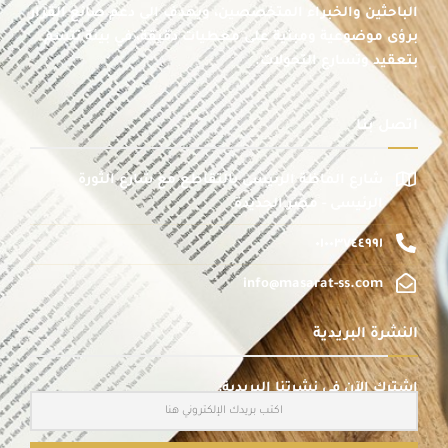
الباحثين والخبراء المتخصصين، ويهدف إلى دعم صانع القرار
برؤى موضوعية ومبنية على معطيات دقيقة، في بيئة تتسم
بتعقيد وتسارع التحولات.
اتصل بنا
شارع الماظة الرئيسى بالتقاطع مع شارع الثورة
الرئيسى - مصر الجديدة
٠١٠٠٣٧٤٤٩٩١
info@masarat-ss.com
النشرة البريدية
اشترك الآن في نشرتنا البريدية: