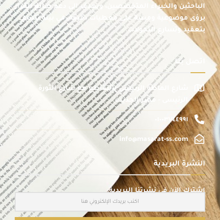
الباحثين والخبراء المتخصصين، ويهدف إلى دعم صانع القرار
برؤى موضوعية ومبنية على معطيات دقيقة، في بيئة تتسم
بتعقيد وتسارع التحولات.
اتصل بنا
شارع الماظة الرئيسى بالتقاطع مع شارع الثورة
الرئيسى - مصر الجديدة
٠١٠٠٣٧٤٤٩٩١
info@masarat-ss.com
النشرة البريدية
اشترك الآن في نشرتنا البريدية: