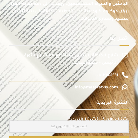
الباحثين والخبراء المتخصصين، ويهدف إلى دعم صانع القرار
برؤى موضوعية ومبنية على معطيات دقيقة، في بيئة تتسم
بتعقيد وتسارع التحولات.
اتصل بنا
شارع الماظة الرئيسى بالتقاطع مع شارع الثورة
الرئيسى - مصر الجديدة
٠١٠٠٣٧٤٤٩٩١
info@masarat-ss.com
النشرة البريدية
اشترك الآن في نشرتنا البريدية: