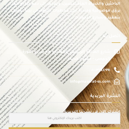
الباحثين والخبراء المتخصصين، ويهدف إلى دعم صانع القرار
برؤى موضوعية ومبنية على معطيات دقيقة، في بيئة تتسم
بتعقيد وتسارع التحولات.
اتصل بنا
شارع الماظة الرئيسى بالتقاطع مع شارع الثورة
الرئيسى - مصر الجديدة
٠١٠٠٣٧٤٤٩٩١
info@masarat-ss.com
النشرة البريدية
اشترك الآن في نشرتنا البريدية: