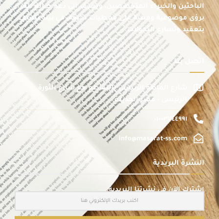
الباحثين والخبراء المتخصصين، ويهدف إلى دعم صانع القرار
برؤى موضوعية ومبنية على معطيات دقيقة، في بيئة تتسم
بتعقيد وتسارع التحولات.
اتصل بنا
شارع الماظة الرئيسى بالتقاطع مع شارع الثورة
الرئيسى - مصر الجديدة
٠١٠٠٣٧٤٤٩٩١
info@masarat-ss.com
النشرة البريدية
اشترك الآن في نشرتنا البريدية: