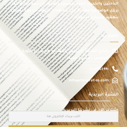
الباحثين والخبراء المتخصصين، ويهدف إلى دعم صانع القرار
برؤى موضوعية ومبنية على معطيات دقيقة، في بيئة تتسم
بتعقيد وتسارع التحولات.
اتصل بنا
شارع الماظة الرئيسى بالتقاطع مع شارع الثورة
الرئيسى - مصر الجديدة
٠١٠٠٣٧٤٤٩٩١
info@masarat-ss.com
النشرة البريدية
اشترك الآن في نشرتنا البريدية: