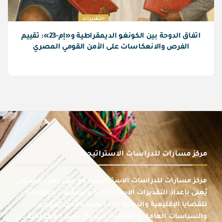
التقديرات
اتفاق الدوحة بين الكونغو الديمقراطية و«إم-23»: تقييم
الفرص والانعكاسات على الأمن القومي المصري
مركز مسارات للدراسات الاستراتيجية
مركز مسارات للدراسات الاستراتيجية هو مركز بحثي مستقل
يُعنى بإعداد التقديرات الاستراتيجية والتحليلات المعمقة
للقضايا الإقليمية والدولية ذات الصلة بالأمن القومي،
والسياسات العامة، والعلاقات الدولية، يضم المركز نخبة من