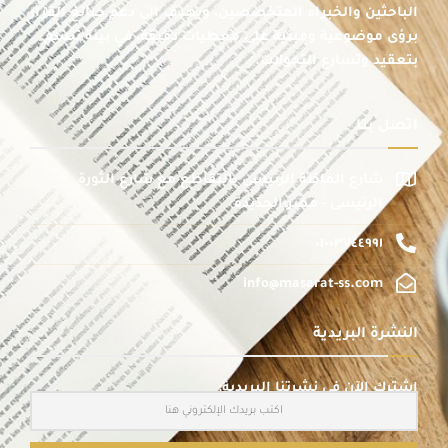
الباحثين والخبراء المتخصصين، ويهدف إلى دعم صانع القرار
برؤى موضوعية ومبنية على معطيات دقيقة، في بيئة تتسم
بتعقيد وتسارع التحولات.
اتصل بنا
شارع الماظة الرئيسى بالتقاطع مع شارع الثورة
الرئيسى - مصر الجديدة
٠١٠٠٣٧٤٤٩٩١
info@masarat-ss.com
النشرة البريدية
اشترك الآن في نشرتنا البريدية: