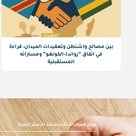
التقديرات
بين مصالح واشنطن وتعقيدات الميدان: قراءة
في اتفاق “رواندا–الكونغو” ومساراته
المستقبلية
مركز مسارات للدراسات الاستراتيجية